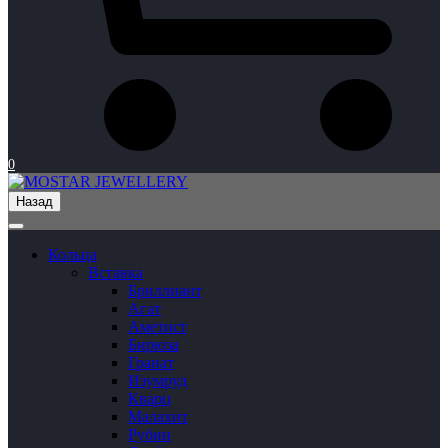
0
Назад
Кольца
Вставка
Бриллиант
Агат
Аметист
Бирюза
Гранат
Изумруд
Кварц
Малахит
Рубин