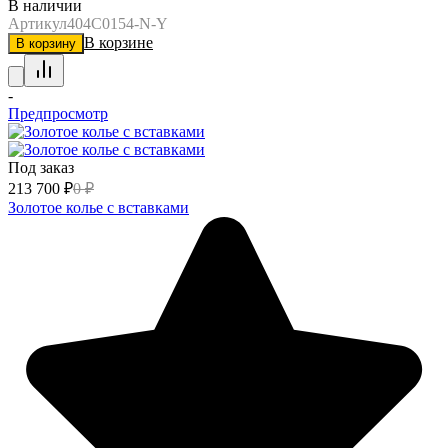
В наличии
Артикул
404C0154-N-Y
В корзине
В корзину
-
Предпросмотр
Под заказ
213 700
₽
0
₽
Золотое колье с вставками