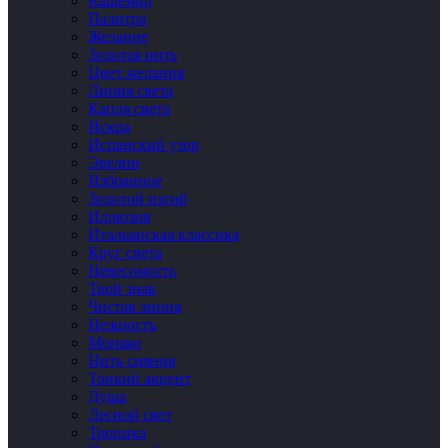
Кашемир
Палитра
Желание
Золотая нить
Цвет желания
Линия света
Капля света
Искра
Испанский узор
Эвелин
Избранное
Золотой изгиб
Иллюзия
Итальянская классика
Круг света
Невесомость
Твой знак
Чистая линия
Нежность
Монако
Нить сияния
Тонкий акцент
Душа
Лесной свет
Тропика