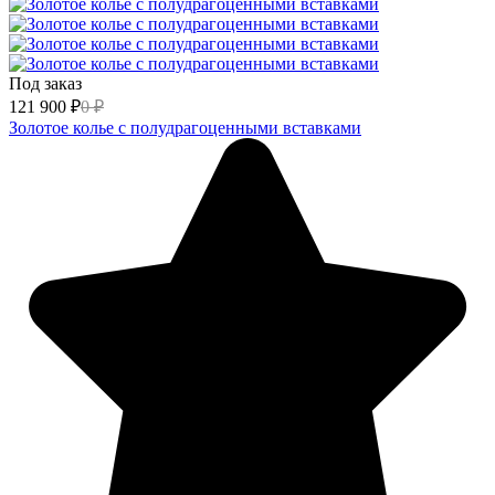
Под заказ
121 900
₽
0
₽
Золотое колье с полудрагоценными вставками