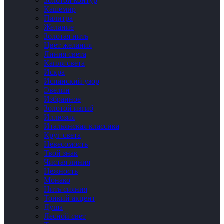
Золотой контур
Кашемир
Палитра
Желание
Золотая нить
Цвет желания
Линия света
Капля света
Искра
Испанский узор
Эвелин
Избранное
Золотой изгиб
Иллюзия
Итальянская классика
Круг света
Невесомость
Твой знак
Чистая линия
Нежность
Монако
Нить сияния
Тонкий акцент
Душа
Лесной свет