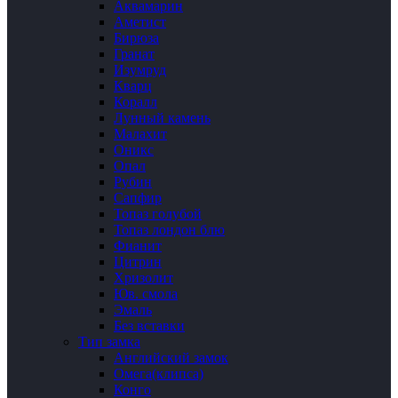
Аквамарин
Аметист
Бирюза
Гранат
Изумруд
Кварц
Коралл
Лунный камень
Малахит
Оникс
Опал
Рубин
Сапфир
Топаз голубой
Топаз лондон блю
Фианит
Цитрин
Хризолит
Юв. смола
Эмаль
Без вставки
Тип замка
Английский замок
Омега(клипса)
Конго