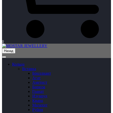
0
Назад
Кольца
Вставка
Бриллиант
Агат
Аметист
Бирюза
Гранат
Изумруд
Кварц
Малахит
Рубин