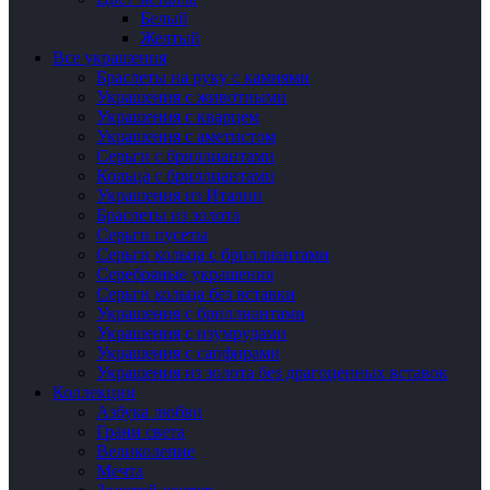
Белый
Желтый
Все украшения
Браслеты на руку с камнями
Украшения с животными
Украшения с кварцем
Украшения с аметистом
Серьги с бриллиантами
Кольца с бриллиантами
Украшения из Италии
Браслеты из золота
Серьги пусеты
Серьги кольца с бриллиантами
Серебряные украшения
Серьги кольца без вставки
Украшения с бриллиантами
Украшения с изумрудами
Украшения с сапфирами
Украшения из золота без драгоценных вставок
Коллекции
Азбука любви
Грани света
Великолепие
Мечта